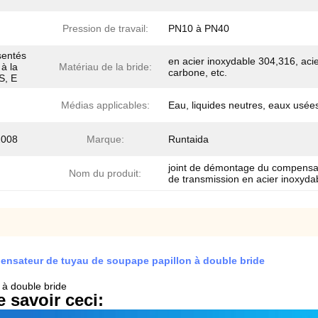
Pression de travail:
PN10 à PN40
sentés
en acier inoxydable 304,316, aci
à la
Matériau de la bride:
carbone, etc.
S, E
Médias applicables:
Eau, liquides neutres, eaux usée
2008
Marque:
Runtaida
joint de démontage du compensa
Nom du produit:
de transmission en acier inoxyda
ensateur de tuyau de soupape papillon à double bride
à double bride
 savoir ceci: