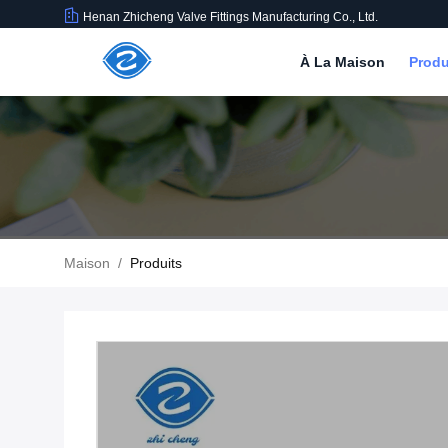
Henan Zhicheng Valve Fittings Manufacturing Co., Ltd.
À La Maison
Produ
Maison
/
Produits