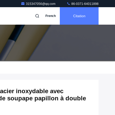
315347056@qq.com
86-0371-64011898
Citation
French
acier inoxydable avec
de soupape papillon à double