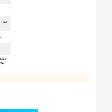
er au
s
teur
ble