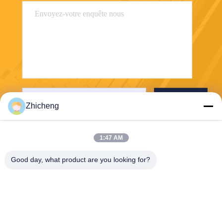
Envoyez
Zhicheng
1:47 AM
Good day, what product are you looking for?
Henan Zhicheng Valve Fittings
Manufacturing Co., Ltd.
315347056@qq.com
86-0371-64011898