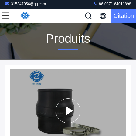
315347056@qq.com
86-0371-64011898
Citation
Produits