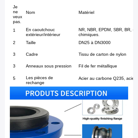
Je
ne
Nom
Matériel
veux
pas.
En caoutchouc
NR, NBR, EPDM, SBR, BR, etc. I
1
extérieur/intérieur
chimiques.
2
Taille
DN25 à DN3000
3
Cadre
Tissu de carton de nylon
3
Anneaux sous pression
Fil de fer métallique
Les pièces de
5
Acier au carbone Q235, acier 
rechange