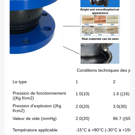
Conditions techniques des joi
Le type
1
2
Pression de fonctionnement
1.0(10)
1.6 ((16)
((Kg f/cm2)
Pression d'explosion ((Kg
2.0(20)
3.0(30)
f/cm2)
Valeur de vide (mmHg)
2.0(20)
86.7 ((650)
Température applicable
-15°C à +80°C (-30°C à +150°