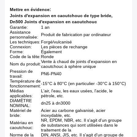
Mettre en évidence:
Joints d'expansion en caoutchouc de type bride
,
Dn500 Joints d'expansion en caoutchouc
Garantie:
1 an
Assistance
Produit de fabrication par ordinateur
personnalisée:
Les techniques:
Forgé/vulcanisé
Connexion:
Les pièces de rechange
Forme:
Également
Code de la tête:
Ronde
Vente à chaud de joints d'expansion en
Nom du produit:
caoutchouc à sphère unique
Pression de
PN6-PN40
travail:
Température de
-15°C à 80°C (en particulier -30°C à 150°C)
fonctionnement:
Médias
L'air, l'eau, les eaux usées, l'acide, le
applicables:
pétrole, etc.
DIAMÈTRE
dn25 à dn3000
NOMINAL:
Matériel de
Acier au carbone galvanisé, acier
bride:
inoxydable, etc.
NR, EPDM, NBR, etc. Il s'agit d'un groupe
Matériau en
de substances qui sont utilisées dans le
caoutchouc:
traitement de la
Norme de la
DIN, ANSI, JIS, etc. Il s'agit d'un groupe de