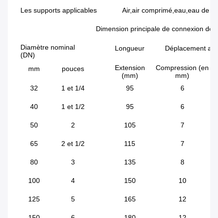
Les supports applicables
Air,air comprimé,eau,eau de me
Dimension principale de connexion de l'
Diamètre nominal
Longueur
Déplacement axi
(DN)
Extension
Compression (en
mm
pouces
(mm)
mm)
32
1 et 1/4
95
6
40
1 et 1/2
95
6
50
2
105
7
65
2 et 1/2
115
7
80
3
135
8
100
4
150
10
125
5
165
12
150
6
180
12