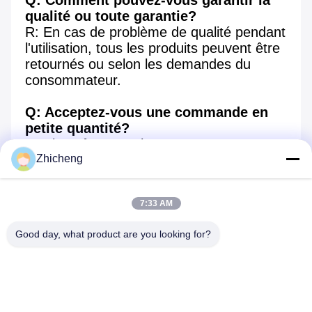
Q: Comment pouvez-vous garantir la 
qualité ou toute garantie?
R: En cas de problème de qualité pendant 
l'utilisation, tous les produits peuvent être 
retournés ou selon les demandes du 
consommateur.
Q: Acceptez-vous une commande en 
petite quantité?
R: Bien sûr que oui.
Zhicheng
Q: Quel est votre délai de livraison?
A: Par mer ou par air. Normalement 7 à 
7:33 AM
14 jours pour la livraison, selon votre 
quantité de commande. S'il vous plaît 
Good day, what product are you looking for?
envoyer vos besoins détaillés ci-dessous 
et obtenir une réponse rapide!
Envoyez vos besoins détaillés dans le 
formulaire ci-dessous, cliquez sur 