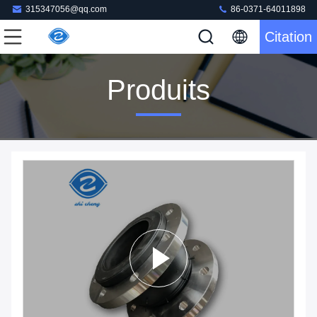
315347056@qq.com
86-0371-64011898
Citation
Produits