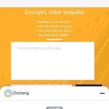
Envoyez votre enquête
Veuillez nous envoyer 
votre demande et nous 
vous répondrons dans 
les plus brefs délais.
Envoyez
Zhicheng
2:20 PM