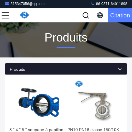
315347056@qq.com
86-0371-64011898
Citation
Produits
Produits
3 " 4 " 5 " soupape à papillon
PN10 PN16 classe 150/10K