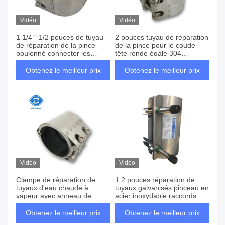
Vidéo
Vidéo
1 1/4 " 1/2 pouces de tuyau
2 pouces tuyau de réparation
de réparation de la pince
de la pince pour le coude
boulonné connecter les
tête ronde égale 304
raccords de plomberie en
connecteur de tuyau en acier
acier inoxydable étiquetage
inoxydable
Obtenez le meilleur prix
Obtenez le meilleur prix
de l'eau
Vidéo
Vidéo
Clampe de réparation de
1 2 pouces réparation de
tuyaux d'eau chaude à
tuyaux galvanisés pinceau en
vapeur avec anneau de
acier inoxydable raccords de
scellé en néoprène en acier
plomberie projets
inoxydable 3 pouces 4
d'approvisionnement en eau
Obtenez le meilleur prix
Obtenez le meilleur prix
pouces 6 pouces