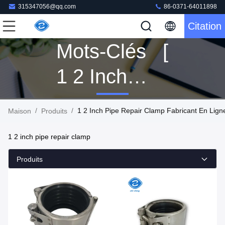
315347056@qq.com
86-0371-64011898
Citation
Mots-Clés [
1 2 Inch
Pipe Repair
/
/
1 2 Inch Pipe Repair Clamp Fabricant En Lign
Maison
Produits
Clamp ] Le
1 2 inch pipe repair clamp
Match 10
Produits
Produits