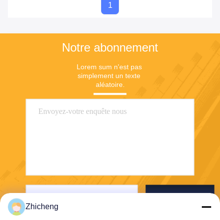
1
Notre abonnement
Lorem sum n'est pas 
simplement un texte 
aléatoire.
Envoyez
Zhicheng