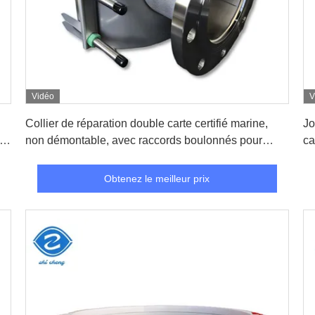
Vidéo
V
Obtenez le meilleur prix
Collier de réparation double carte certifié marine,
Jo
ur
non démontable, avec raccords boulonnés pour
ca
réparation rapide de tuyaux
Obtenez le meilleur prix