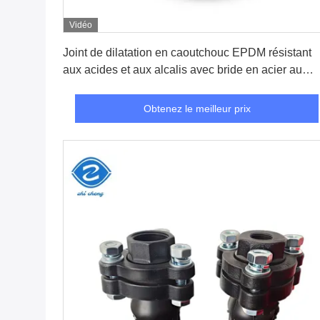
Vidéo
Obtenez le meilleur prix
Joint de dilatation en caoutchouc EPDM résistant
aux acides et aux alcalis avec bride en acier au
carbone pour systèmes de tuyauterie DN25-DN30
Obtenez le meilleur prix