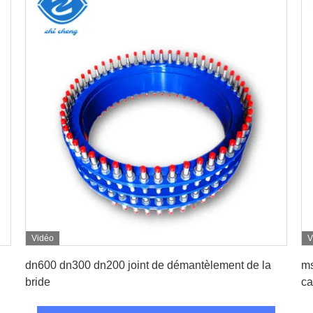
Vidéo
V
Obtenez le meilleur prix
dn600 dn300 dn200 joint de démantèlement de la
ms
bride
ca
fe