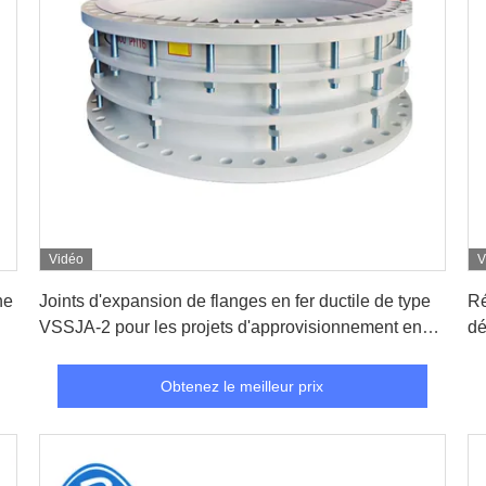
Vidéo
V
Obtenez le meilleur prix
ne
Joints d'expansion de flanges en fer ductile de type
Ré
VSSJA-2 pour les projets d'approvisionnement en
dé
eau à haute pression de 1,6 MPa
Obtenez le meilleur prix