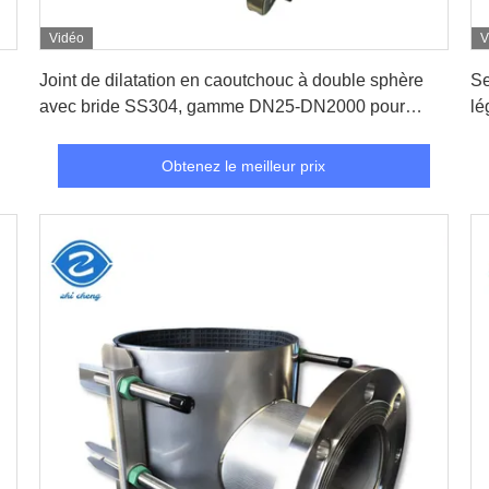
Vidéo
V
Obtenez le meilleur prix
Joint de dilatation en caoutchouc à double sphère
Se
avec bride SS304, gamme DN25-DN2000 pour
lé
00
raccordement flexible de tuyauterie
fu
Obtenez le meilleur prix