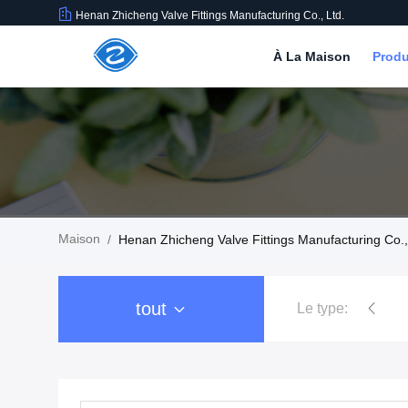
Henan Zhicheng Valve Fittings Manufacturing Co., Ltd.
À La Maison
Produ
Maison
/
Henan Zhicheng Valve Fittings Manufacturing Co., 
tout
Le type:
joint de dilatation en caoutchou