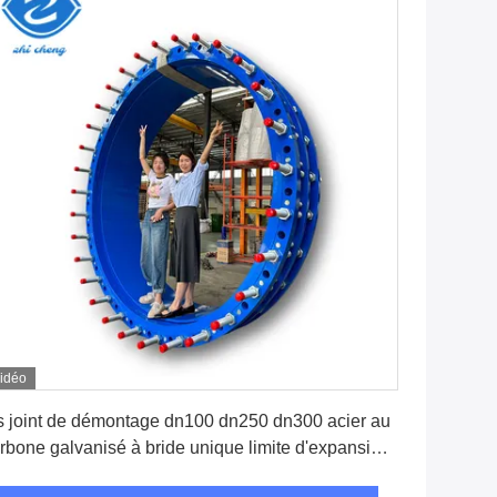
idéo
Obtenez le meilleur prix
 joint de démontage dn100 dn250 dn300 acier au
rbone galvanisé à bride unique limite d'expansion
r ductile