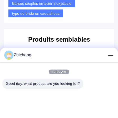
Balises souples en acier inoxydable
type de bride en caoutchouc
Produits semblables
Zhicheng
10:20 AM
Good day, what product are you looking for?
Vidéo
Vidéo
Vi
er
Les pièces de rechange
DN32 DN3000mm
Mé
od
sont utilisées pour la
Expansion des boucles
d'
fabrication de chaussures
souples pour les gaz
av