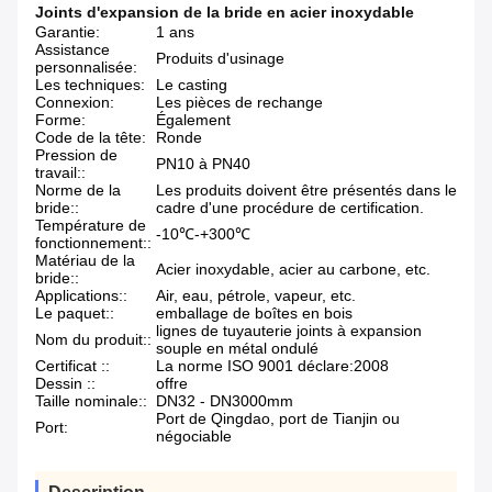
Joints d'expansion de la bride en acier inoxydable
Garantie:
1 ans
Assistance
Produits d'usinage
personnalisée:
Les techniques:
Le casting
Connexion:
Les pièces de rechange
Forme:
Également
Code de la tête:
Ronde
Pression de
PN10 à PN40
travail::
Norme de la
Les produits doivent être présentés dans le
bride::
cadre d'une procédure de certification.
Température de
-10℃-+300℃
fonctionnement::
Matériau de la
Acier inoxydable, acier au carbone, etc.
bride::
Applications::
Air, eau, pétrole, vapeur, etc.
Le paquet::
emballage de boîtes en bois
lignes de tuyauterie joints à expansion
Nom du produit::
souple en métal ondulé
Certificat ::
La norme ISO 9001 déclare:2008
Dessin ::
offre
Taille nominale::
DN32 - DN3000mm
Port de Qingdao, port de Tianjin ou
Port:
négociable