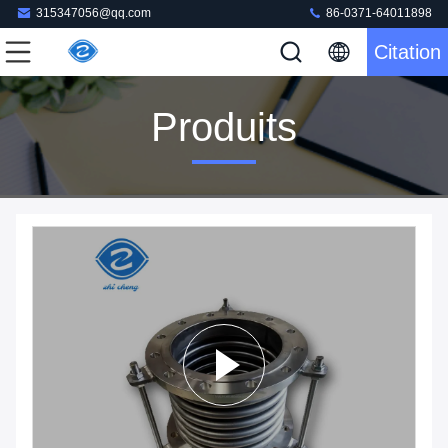
315347056@qq.com
86-0371-64011898
Citation
Produits